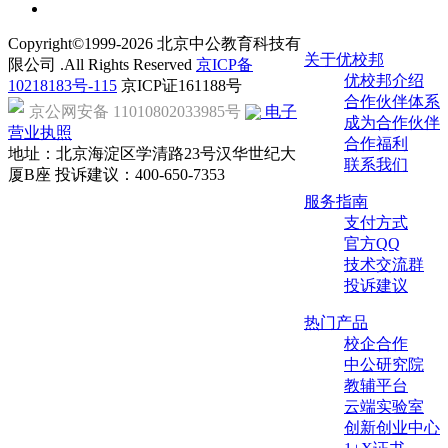
Copyright©1999-
2026
北京中公教育科技有
关于优校邦
限公司 .All Rights Reserved
京ICP备
优校邦介绍
10218183号-115
京ICP证161188号
合作伙伴体系
京公网安备 11010802033985号
电子
成为合作伙伴
营业执照
合作福利
地址：北京海淀区学清路23号汉华世纪大
联系我们
厦B座 投诉建议：400-650-7353
服务指南
支付方式
官方QQ
技术交流群
投诉建议
热门产品
校企合作
中公研究院
教辅平台
云端实验室
创新创业中心